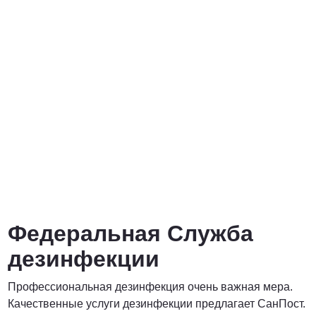
от 3000 Руб.
ПОЗВОНИТЬ
от 5000 руб.
ПОЗВОНИТЬ
Договорная
Федеральная Служба
ПОЗВОНИТЬ
дезинфекции
Профессиональная дезинфекция очень важная мера.
Договорная
Качественные услуги дезинфекции предлагает СанПост.