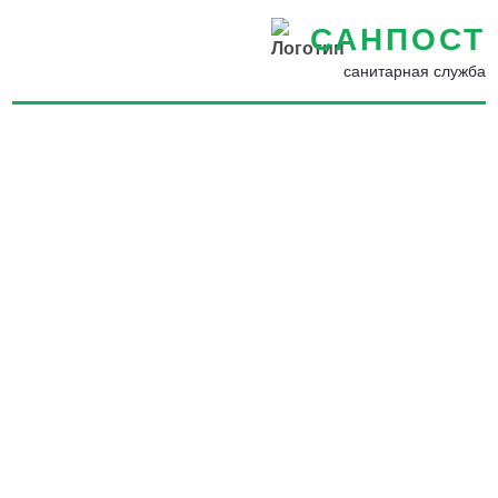
САНПОСТ
санитарная служба
Уничтожение насекомых,
грызунов, запахов и
плесени в Ялте