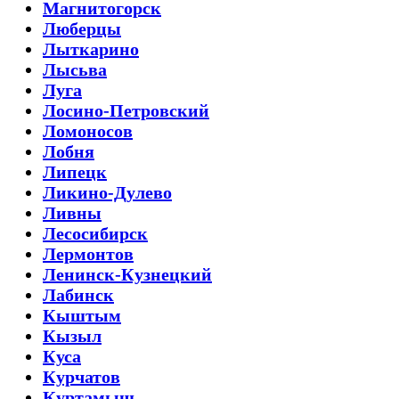
Магнитогорск
Люберцы
Лыткарино
Лысьва
Луга
Лосино-Петровский
Ломоносов
Лобня
Липецк
Ликино-Дулево
Ливны
Лесосибирск
Лермонтов
Ленинск-Кузнецкий
Лабинск
Кыштым
Кызыл
Куса
Курчатов
Куртамыш