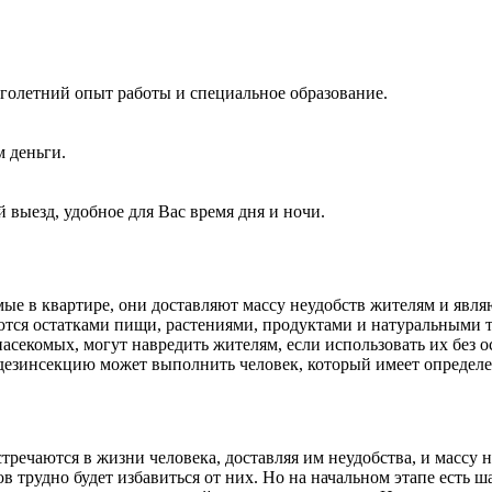
голетний опыт работы и специальное образование.
м деньги.
 выезд, удобное для Вас время дня и ночи.
омые в квартире, они доставляют массу неудобств жителям и яв
тся остатками пищи, растениями, продуктами и натуральными т
асекомых, могут навредить жителям, если использовать их без о
 дезинсекцию может выполнить человек, который имеет определ
стречаются в жизни человека, доставляя им неудобства, и массу
ов трудно будет избавиться от них. Но на начальном этапе есть