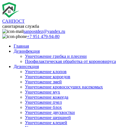
САНПОСТ
санитарная служба
sanpostdez@yandex.ru
+7 951 479-94-80
Главная
Дезинфекция
Уничтожение грибка и плесени
Профилактическая обработка от короновируса
Дезинсекция
Уничтожение клопов
Уничтожение короедов
Уничтожение змей
Уничтожение кровососущих насекомых
Уничтожение мух
Уничтожение кожееда
Уничтожение пчел
Уничтожение блох
Уничтожение двухвостки
Уничтожение шершней
Уничтожение клещей