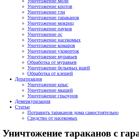
Уничтожение моли
Уничтожение кротов
Уничтожение тли
Уничтожение тараканов
Уничтожение мокриц
Уничтожение пауков
Уничтожение ос
Уничтожение насекомых
Уничтожение комаров
Уничтожение уховерток
Уничтожение муравьев
Обработка от муравьев
Уничтожение бельевых вшей
Обработка от клещей
Дератизация
Уничтожение крыс
Уничтожение мышей
Уничтожение грызунов
Демеркуризация
Статьи
Потравить тараканов дома самостоятельно
Средство от насекомых
Уничтожение тараканов с гара