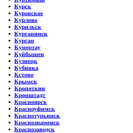
Курск
Куровское
Курлово
Курильск
Курганинск
Курган
Кумертау
Куйбышев
Кузнецк
Кубинка
Кстово
Крымск
Кропоткин
Кронштадт
Красноярск
Красноуфимск
Краснотурьинск
Краснознаменск
Краснозаводск