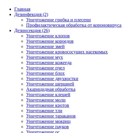
Главная
Дезинфекция (2)
Уничтожение грибка и плесени
Профилактическая обработка от короновируса
Дезинсекция (26)
Уничтожение клопов
Уничтожение короедов
Уничтожение змей
Уничтожение кровососущих насекомых
Уничтожение мух
Уничтожение кожееда
Уничтожение пчел
Уничтожение блох
Уничтожение двухвостки
Уничтожение шершней
Акарицидная обработка
Уничтожение клещей
Уничтожение моли
Уничтожение кротов
Уничтожение тли
Уничтожение тараканов
Уничтожение мокриц
Уничтожение пауков
Уничтожение ос