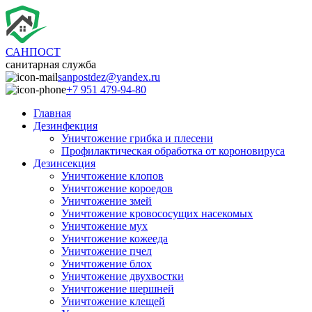
САНПОСТ
санитарная служба
sanpostdez@yandex.ru
+7 951 479-94-80
Главная
Дезинфекция
Уничтожение грибка и плесени
Профилактическая обработка от короновируса
Дезинсекция
Уничтожение клопов
Уничтожение короедов
Уничтожение змей
Уничтожение кровососущих насекомых
Уничтожение мух
Уничтожение кожееда
Уничтожение пчел
Уничтожение блох
Уничтожение двухвостки
Уничтожение шершней
Уничтожение клещей