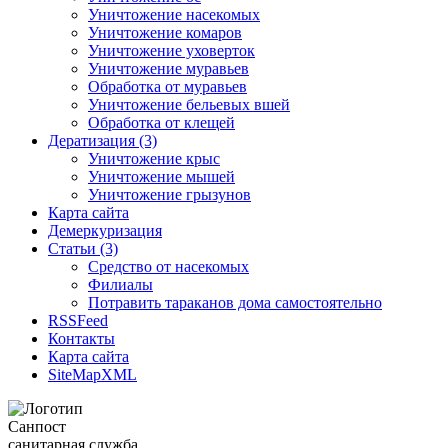
Уничтожение насекомых
Уничтожение комаров
Уничтожение уховерток
Уничтожение муравьев
Обработка от муравьев
Уничтожение бельевых вшей
Обработка от клещей
Дератизация (3)
Уничтожение крыс
Уничтожение мышей
Уничтожение грызунов
Карта сайта
Демеркуризация
Статьи (3)
Средство от насекомых
Филиалы
Потравить тараканов дома самостоятельно
RSSFeed
Контакты
Карта сайта
SiteMapXML
Санпост
санитарная служба