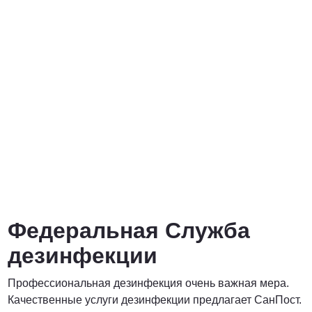
от 3000 Руб.
ПОЗВОНИТЬ
от 5000 руб.
ПОЗВОНИТЬ
Договорная
Федеральная Служба
ПОЗВОНИТЬ
дезинфекции
Профессиональная дезинфекция очень важная мера.
Договорная
Качественные услуги дезинфекции предлагает СанПост.