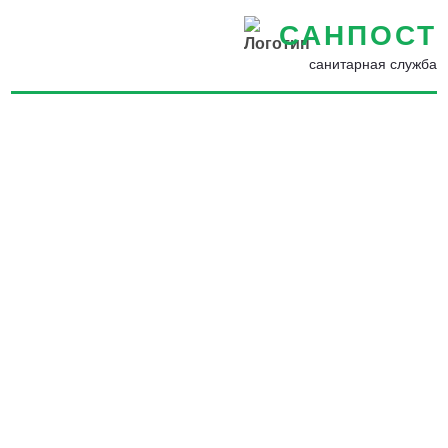
САНПОСТ
санитарная служба
Уничтожение насекомых,
грызунов, запахов и
плесени в Куртамыше