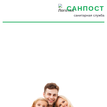
САНПОСТ
санитарная служба
Уничтожение насекомых,
грызунов, запахов и
плесени в Ломоносове