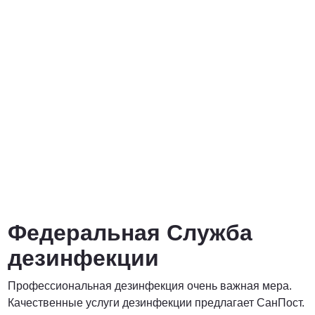
от 3000 Руб.
ПОЗВОНИТЬ
от 5000 руб.
ПОЗВОНИТЬ
Договорная
Федеральная Служба
ПОЗВОНИТЬ
дезинфекции
Профессиональная дезинфекция очень важная мера.
Договорная
Качественные услуги дезинфекции предлагает СанПост.