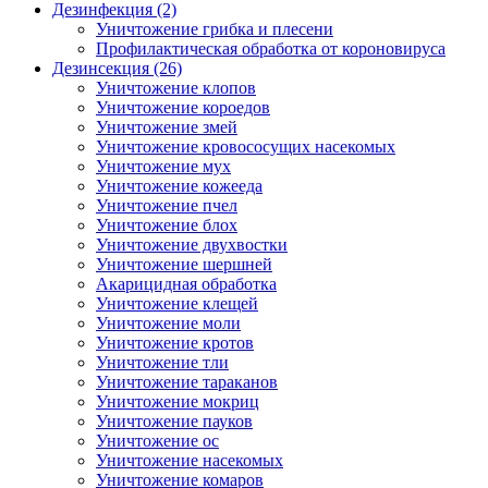
Дезинфекция (2)
Уничтожение грибка и плесени
Профилактическая обработка от короновируса
Дезинсекция (26)
Уничтожение клопов
Уничтожение короедов
Уничтожение змей
Уничтожение кровососущих насекомых
Уничтожение мух
Уничтожение кожееда
Уничтожение пчел
Уничтожение блох
Уничтожение двухвостки
Уничтожение шершней
Акарицидная обработка
Уничтожение клещей
Уничтожение моли
Уничтожение кротов
Уничтожение тли
Уничтожение тараканов
Уничтожение мокриц
Уничтожение пауков
Уничтожение ос
Уничтожение насекомых
Уничтожение комаров