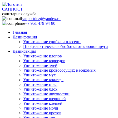
САНПОСТ
санитарная служба
sanpostdez@yandex.ru
+7 951 479-94-80
Главная
Дезинфекция
Уничтожение грибка и плесени
Профилактическая обработка от короновируса
Дезинсекция
Уничтожение клопов
Уничтожение короедов
Уничтожение змей
Уничтожение кровососущих насекомых
Уничтожение мух
Уничтожение кожееда
Уничтожение пчел
Уничтожение блох
Уничтожение двухвостки
Уничтожение шершней
Уничтожение клещей
Уничтожение моли
Уничтожение кротов
Уничтожение тли